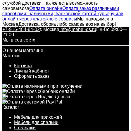
службой доставки, так же есть возможность
самовывоза
Оплата онлайн
Оплата заказ различными
способами: наличными, банковской картой курьеру или
онлайн через платежные сервисы
Мы находимся в
Москве
Доставка, сборка либо самовывоз на выбор!
+7-916-484-84-02
г. Москва
info@mebel-ds.ru
Пн-Вс 09:00—
21:00
Мы в соц.сетях
О нашем магазине
Магазин
Корзина
Личный кабинет
Оформить заказ
Каталог
Мебель для прихожей
Мебель для спальни
Стеллажи